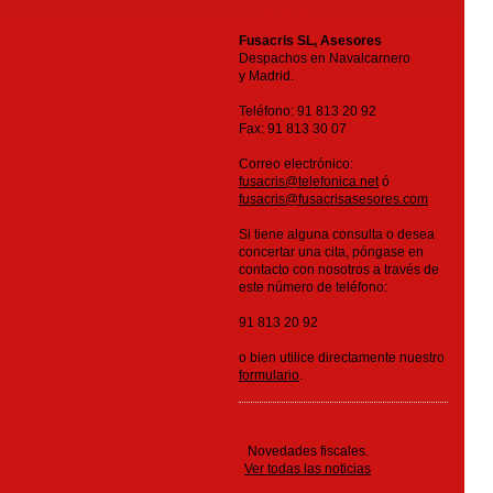
Contacto
Fusacris SL, Asesores
Despachos en Navalcarnero
y Madrid.
Teléfono: 91 813 20 92
Fax: 91 813 30 07
Correo electrónico:
fusacris@telefonica.net
ó
fusacris@fusacrisasesores.com
Si tiene alguna consulta o desea
concertar una cita, póngase en
contacto con nosotros a través de
este número de teléfono:
91 813 20 92
o bien utilice directamente nuestro
formulario
.
Novedades fiscales.
Ver todas las noticias