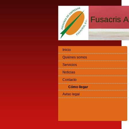
Fusacris A
Inicio
Quiénes somos
Servicios
Noticias
Contacto
Cómo llegar
Aviso legal