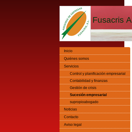
Fusacris A
Inicio
Quiénes somos
Servicios
Control y planificación empresarial
Contabilidad y finanzas
Gestión de crisis
Sucesión empresarial
supropioabogado
Noticias
Contacto
Aviso legal